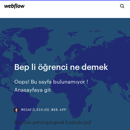
Bep li öğrenci ne demek
Oops! Bu sayfa bulunamıyor !
Anasayfaya git
MEGAFILESVJEE.WEB.APP
Bogliolo patologia geral 2 edição pdf