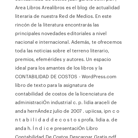
Area Libros Arealibros es el blog de actualidad
literaria de nuestra Red de Medios. En este
rincón de la literatura encontrarás las
principales novedades editoriales a nivel
nacional e internacional. Además, te ofrecemos
toda las noticias sobre el terreno literario,
premios, efemérides y autores. Un espacio
ideal para los amantes de los libros y la
CONTABILIDAD DE COSTOS - WordPress.com
libro de texto para la asignatura de
contabilidad de costos de la licenciatura de
administraciÓn industrial c. p. lidia araceli de
anda hernÁndez julio de 2007 . upiicsa, ipn c o
n t a b i l i d a d d e c o s t o s profa. lidia a. de
anda h. Í n d i c e presentaciÓn Libro
Contabilidad De Costos Descargar Gratis pdf