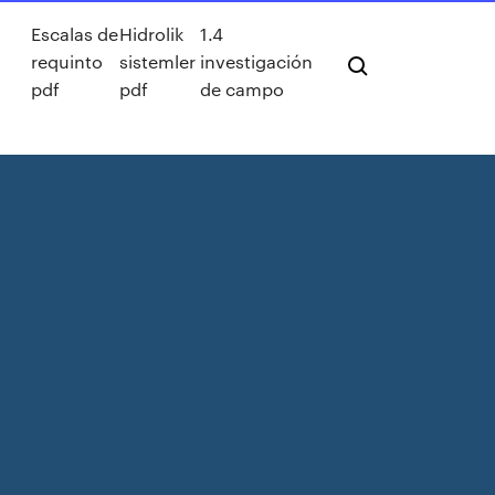
Escalas de
Hidrolik
1.4
requinto
sistemler
investigación
pdf
pdf
de campo